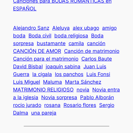
Canciones para BODAS ROMÁNTICAS en
ESPAÑOL
Alejandro Sanz
Aleluya
alex ubago
amigo
boda
Boda civil
boda religiosa
Boda
sorpresa
bustamante
camila
canción
CANCIÓN DE AMOR
Canción de matrimonio
Canción para el matrimonio
Carlos Baute
David Bisbal
joaquín sabina
Juan Luis
Guerra
la cigala
los panchos
Luis Fonsi
Luis Miguel
Maluma
Marta Sánchez
MATRIMONIO RELIGIOSO
novia
Novia entra
a la iglesia
Novia sorpresa
Pablo Alborán
rocio jurado
rosana
Rosario flores
Sergio
Dalma
una pareja