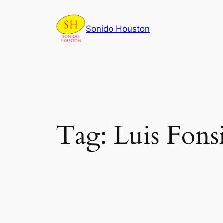
Skip
to
Sonido Houston
content
Tag:
Luis Fons