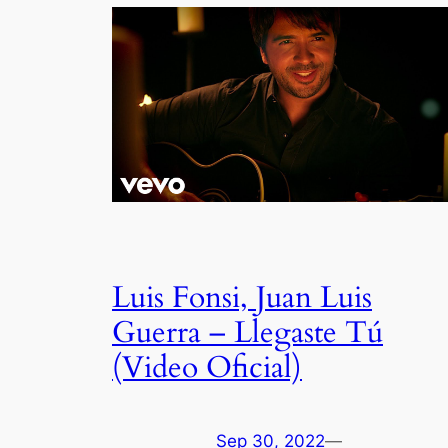
Luis Fonsi, Juan Luis
Guerra – Llegaste Tú
(Video Oficial)
Sep 30, 2022
—