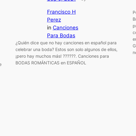
Francisco H
P
B
Perez
p
in
Canciones
c
Para Bodas
e
¿Quién dice que no hay canciones en español para
G
celebrar una boda? Estos son solo algunos de ellos,
n
¡pero hay muchos más! ??????. Canciones para
BODAS ROMÁNTICAS en ESPAÑOL
e