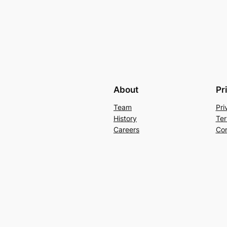
About
Pr
Team
Pri
History
Ter
Careers
Con