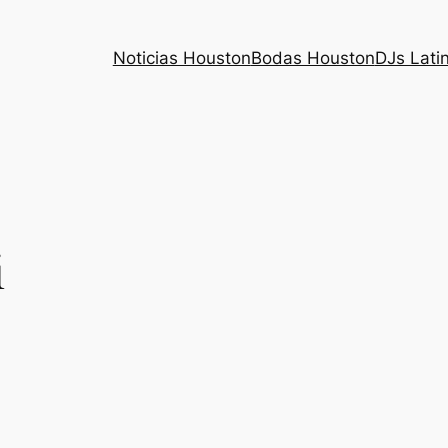
Noticias Houston
Bodas Houston
DJs Lati
i