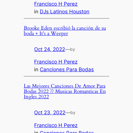
Francisco H Perez
in
DJs Latinos Houston
Brooke Eden escribió la canción de su
boda + It’s a Weeper
Oct 24, 2022
—
by
Francisco H Perez
in
Canciones Para Bodas
Las Mejores Canciones De Amor Para
Bodas 2022 ?? Musicas Romanticas En
Ingles 2022
Oct 23, 2022
—
by
Francisco H Perez
in
Canciones Para Bodas