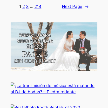
1
2
3
…
214
Next Page
→