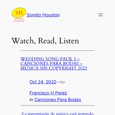
Skip
to
Sonido Houston
content
Watch, Read, Listen
WEDDING SONG PACK 5 –
CANCIONES PARA BODAS –
MÚSICA SIN COPYRIGHT 2022
Oct 24, 2022
—
by
Francisco H Perez
in
Canciones Para Bodas
¿La transmisión de música está matando