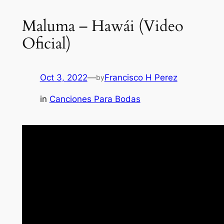
Maluma – Hawái (Video
Oficial)
Oct 3, 2022
—
Francisco H Perez
by
in
Canciones Para Bodas