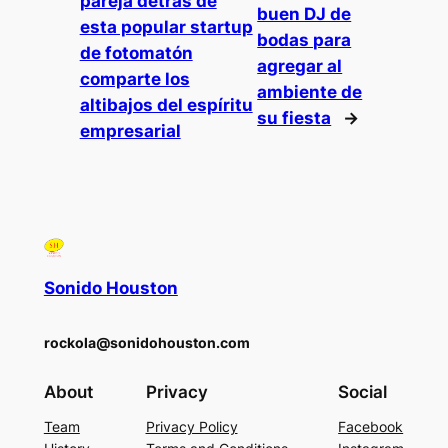
pareja detrás de
buen DJ de
esta popular startup
bodas para
de fotomatón
agregar al
comparte los
ambiente de
altibajos del espíritu
su fiesta
→
empresarial
Sonido Houston
rockola@sonidohouston.com
About
Privacy
Social
Team
Privacy Policy
Facebook