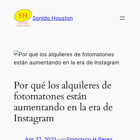
Skip
to
Sonido Houston
content
Por qué los alquileres de
fotomatones están
aumentando en la era de
Instagram
Apr 27, 2021
—
Francisco H Perez
by