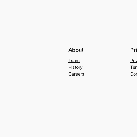
About
Pr
Team
Pri
History
Ter
Careers
Con