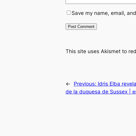
Save my name, email, and 
This site uses Akismet to r
←
Previous:
Idris Elba reve
de la duquesa de Sussex | e