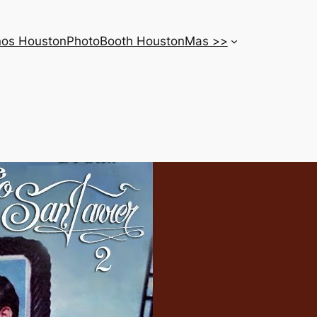
nos Houston
PhotoBooth Houston
Mas >>