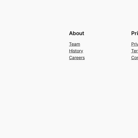
About
Pr
Team
Pri
History
Ter
Careers
Con