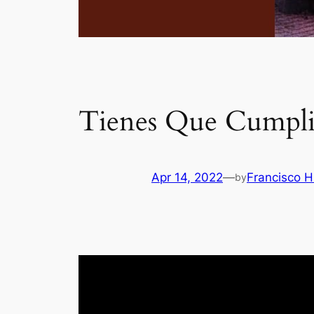
Tienes Que Cumpli
Apr 14, 2022
—
Francisco H
by