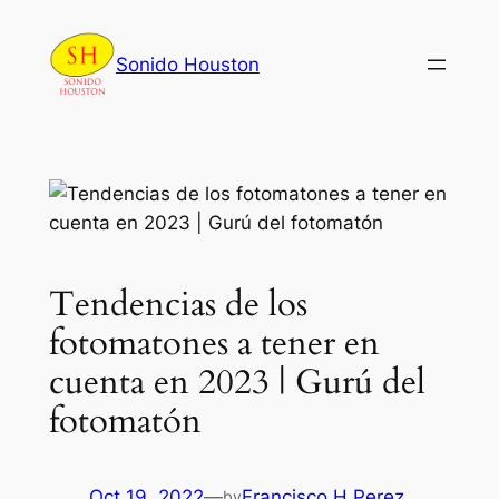
Skip
to
Sonido Houston
content
Tendencias de los
fotomatones a tener en
cuenta en 2023 | Gurú del
fotomatón
Oct 19, 2022
—
Francisco H Perez
by