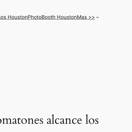
nos Houston
PhotoBooth Houston
Mas >>
omatones alcance los