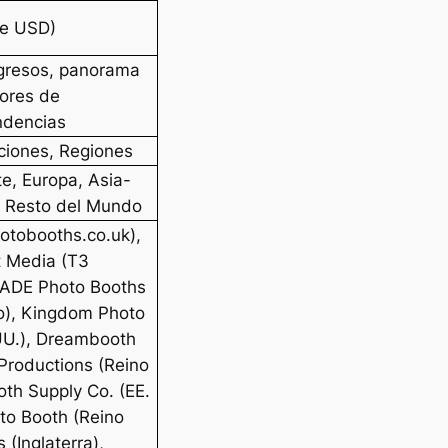
de USD)
ngresos, panorama
tores de
ndencias
ciones, Regiones
e, Europa, Asia-
y Resto del Mundo
otobooths.co.uk),
 Media (T3
MADE Photo Booths
o), Kingdom Photo
UU.), Dreambooth
Productions (Reino
th Supply Co. (EE.
oto Booth (Reino
 (Inglaterra),