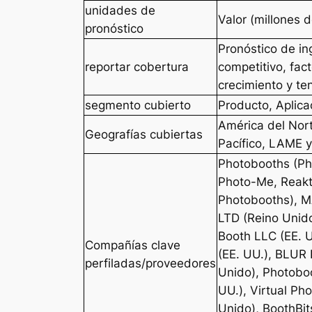
unidades de
Valor (millones 
pronóstico
Pronóstico de i
reportar cobertura
competitivo, fac
crecimiento y te
segmento cubierto
Producto, Aplica
América del Nort
Geografías cubiertas
Pacífico, LAME 
Photobooths (Ph
Photo-Me, Reakt
Photobooths), 
LTD (Reino Unid
Booth LLC (EE. 
Compañías clave
(EE. UU.), BLUR 
perfiladas/proveedores
Unido), Photoboo
UU.), Virtual Ph
Unido), BoothBits