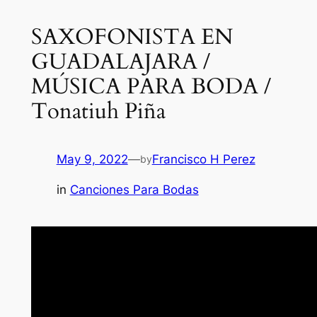
SAXOFONISTA EN
GUADALAJARA /
MÚSICA PARA BODA /
Tonatiuh Piña
May 9, 2022
—
Francisco H Perez
by
in
Canciones Para Bodas