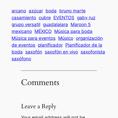
arcano
azúcar
boda
bruno marte
casamiento
cubre
EVENTOS
gaby ruz
grupo versatil
guadalajara
Maroon 5
mexicano
MÉXICO
Música para boda
Música para eventos
Músico
organización
de eventos
planificador
Planificador de la
boda
saxofón
saxofón en vivo
saxofonista
saxófono
Comments
Leave a Reply
Your email address will not be