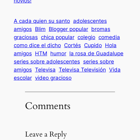
novios!
A cada quien su santo
adolescentes
amigos
Blim
Blogger popular
bromas
graciosas
chica popular
colegio
comedia
como dice el dicho
Cortés
Cupido
Hola
amigos
HTM
humor
la rosa de Guadalupe
series sobre adolescentes
series sobre
amigos
Televisa
Televisa Televisión
Vida
escolar
video gracioso
Comments
Leave a Reply