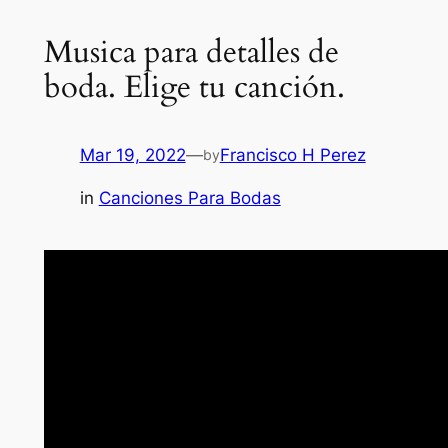
Musica para detalles de
boda. Elige tu canción.
Mar 19, 2022
—
Francisco H Perez
by
in
Canciones Para Bodas