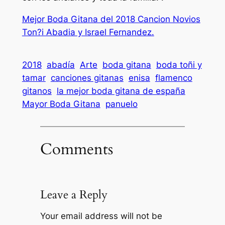
Mejor Boda Gitana del 2018 Cancion Novios
Ton?i Abadia y Israel Fernandez.
2018
abadía
Arte
boda gitana
boda toñi y
tamar
canciones gitanas
enisa
flamenco
gitanos
la mejor boda gitana de españa
Mayor Boda Gitana
panuelo
Comments
Leave a Reply
Your email address will not be