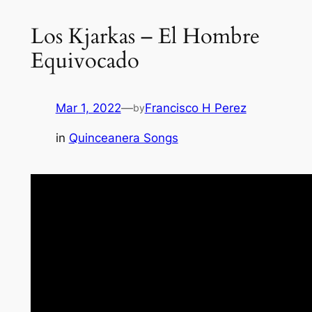
Los Kjarkas – El Hombre
Equivocado
Mar 1, 2022
—
Francisco H Perez
by
in
Quinceanera Songs