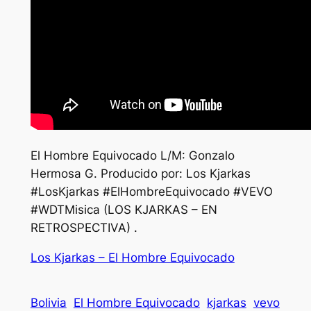
El Hombre Equivocado L/M: Gonzalo
Hermosa G. Producido por: Los Kjarkas
#LosKjarkas #ElHombreEquivocado #VEVO
#WDTMisica (LOS KJARKAS – EN
RETROSPECTIVA) .
Los Kjarkas – El Hombre Equivocado
Bolivia
El Hombre Equivocado
kjarkas
vevo