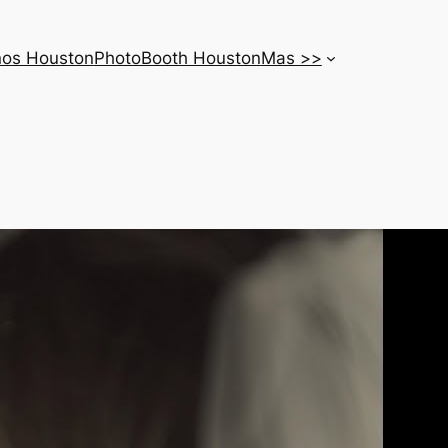
nos Houston
PhotoBooth Houston
Mas >>