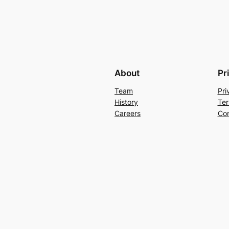
About
Pr
Team
Pri
History
Ter
Careers
Con