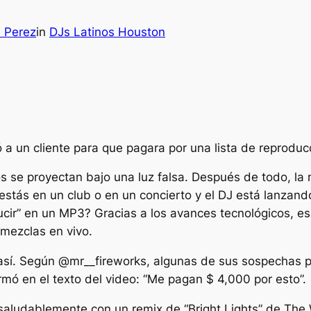
H Perez
in
DJs Latinos Houston
 un cliente para que pagara por una lista de reproducc
 se proyectan bajo una luz falsa. Después de todo, la 
tás en un club o en un concierto y el DJ está lanzando
cir” en un MP3? Gracias a los avances tecnológicos, e
 mezclas en vivo.
í. Según @mr__fireworks, algunas de sus sospechas podr
rmó en el texto del video: “Me pagan $ 4,000 por esto”.
saludablemente con un remix de “Bright Lights” de The