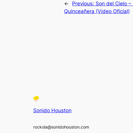
←
Previous:
Son del Cielo –
Quinceañera (Video Oficial)
Sonido Houston
rockola@sonidohouston.com