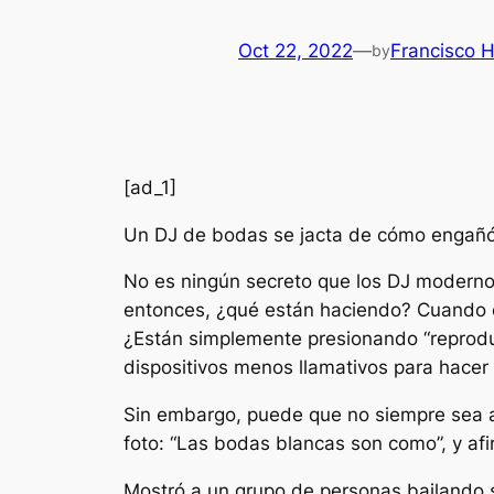
Oct 22, 2022
—
Francisco 
by
[ad_1]
Un DJ de bodas se jacta de cómo engañó a
No es ningún secreto que los DJ modernos
entonces, ¿qué están haciendo? Cuando es
¿Están simplemente presionando “reprodu
dispositivos menos llamativos para hacer
Sin embargo, puede que no siempre sea as
foto: “Las bodas blancas son como”, y afi
Mostró a un grupo de personas bailando 