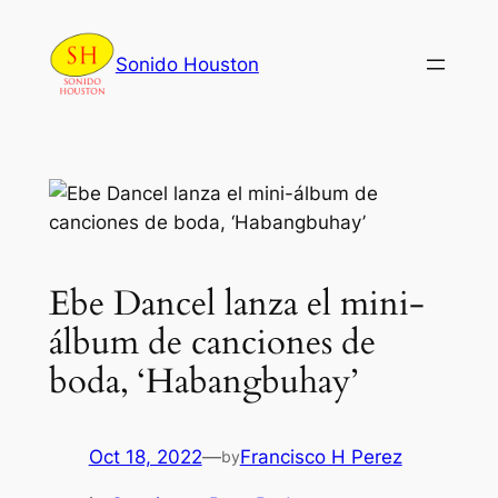
Skip
to
Sonido Houston
content
Ebe Dancel lanza el mini-
álbum de canciones de
boda, ‘Habangbuhay’
Oct 18, 2022
—
Francisco H Perez
by