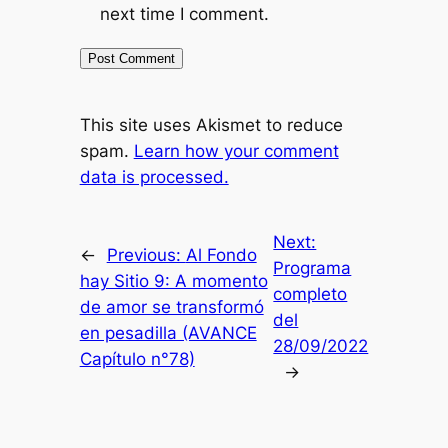
next time I comment.
This site uses Akismet to reduce
spam.
Learn how your comment
data is processed.
Next:
←
Previous:
Al Fondo
Programa
hay Sitio 9: A momento
completo
de amor se transformó
del
en pesadilla (AVANCE
28/09/2022
Capítulo n°78)
→