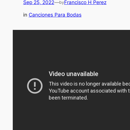
Sep 25, 2022
—
Francisco H Perez
by
in
Canciones Para Bodas