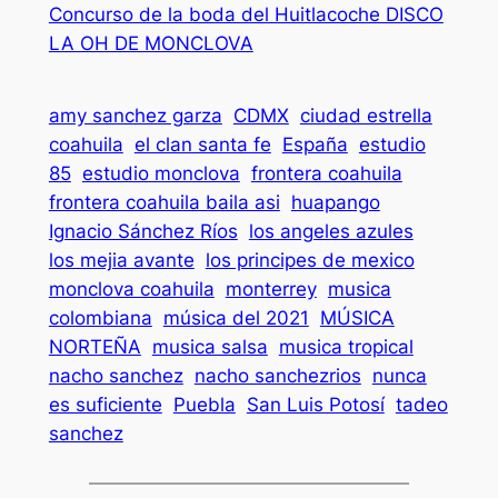
Concurso de la boda del Huitlacoche DISCO
LA OH DE MONCLOVA
amy sanchez garza
CDMX
ciudad estrella
coahuila
el clan santa fe
España
estudio
85
estudio monclova
frontera coahuila
frontera coahuila baila asi
huapango
Ignacio Sánchez Ríos
los angeles azules
los mejia avante
los principes de mexico
monclova coahuila
monterrey
musica
colombiana
música del 2021
MÚSICA
NORTEÑA
musica salsa
musica tropical
nacho sanchez
nacho sanchezrios
nunca
es suficiente
Puebla
San Luis Potosí
tadeo
sanchez