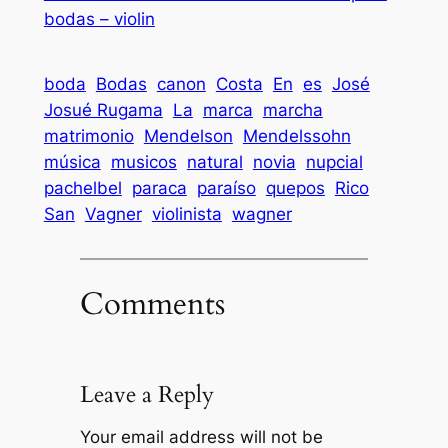
bodas – violin
boda
Bodas
canon
Costa
En
es
José
Josué Rugama
La
marca
marcha
matrimonio
Mendelson
Mendelssohn
música
musicos
natural
novia
nupcial
pachelbel
paraca
paraíso
quepos
Rico
San
Vagner
violinista
wagner
Comments
Leave a Reply
Your email address will not be