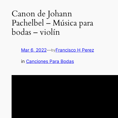
Canon de Johann
Pachelbel – Música para
bodas – violín
Mar 6, 2022
—
Francisco H Perez
by
in
Canciones Para Bodas