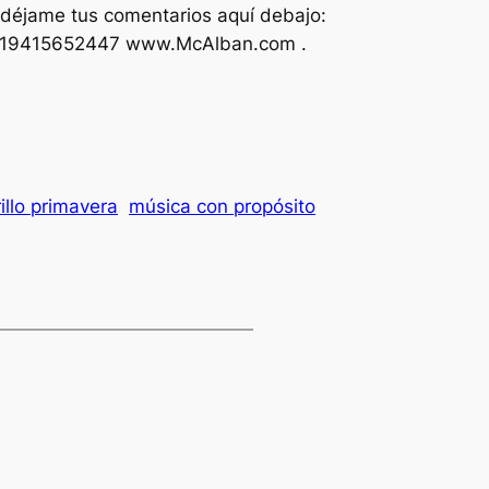
 déjame tus comentarios aquí debajo:
19415652447 www.McAlban.com .
llo primavera
música con propósito