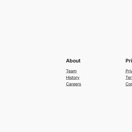
About
Pr
Team
Pri
History
Ter
Careers
Con