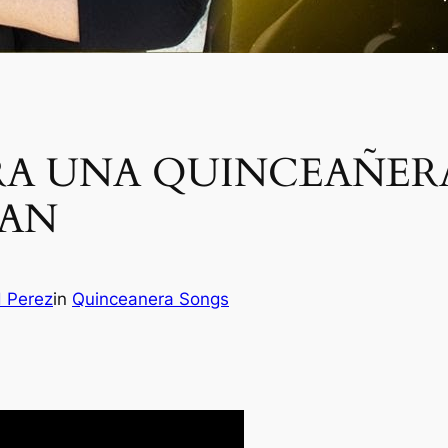
A UNA QUINCEAÑERA.
BAN
H Perez
in
Quinceanera Songs