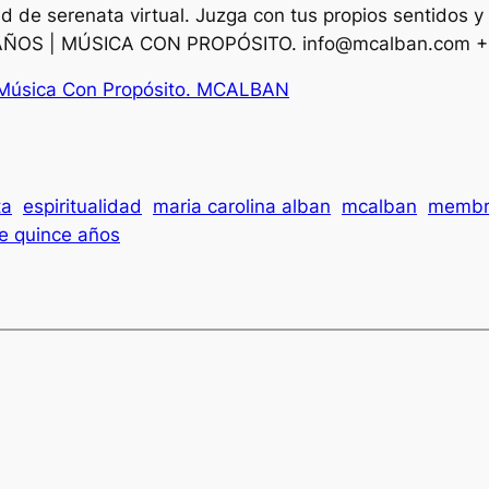
 de serenata virtual. Juzga con tus propios sentidos y
EAÑOS | MÚSICA CON PROPÓSITO.
info@mcalban.com
+
sica Con Propósito. MCALBAN
ta
espiritualidad
maria carolina alban
mcalban
membri
e quince años