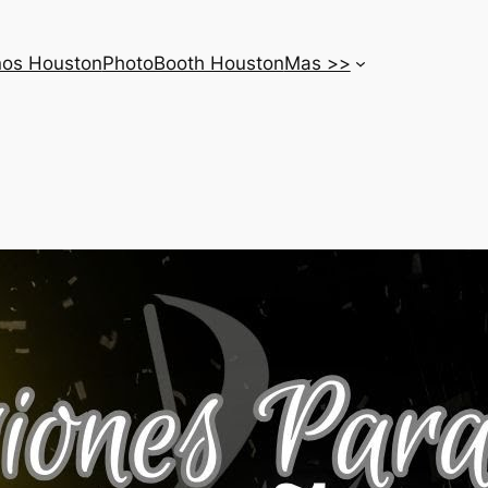
nos Houston
PhotoBooth Houston
Mas >>