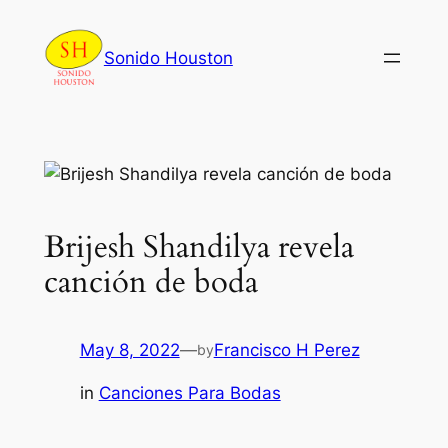
Skip
to
Sonido Houston
content
Brijesh Shandilya revela
canción de boda
May 8, 2022
—
Francisco H Perez
by
in
Canciones Para Bodas