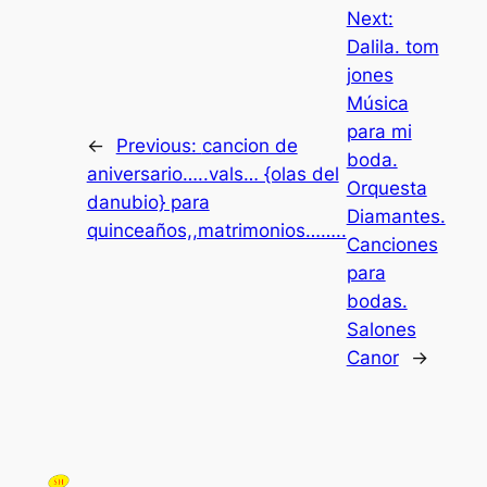
Next:
Dalila. tom
jones
Música
para mi
←
Previous:
cancion de
boda.
aniversario…..vals… {olas del
Orquesta
danubio} para
Diamantes.
quinceaños,,matrimonios……..
Canciones
para
bodas.
Salones
Canor
→