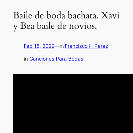
Baile de boda bachata. Xavi
y Bea baile de novios.
Feb 15, 2022
—
Francisco H Perez
by
in
Canciones Para Bodas