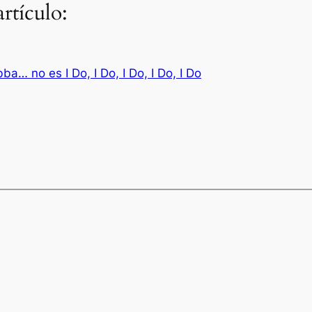
rtículo:
a… no es I Do, I Do, I Do, I Do, I Do