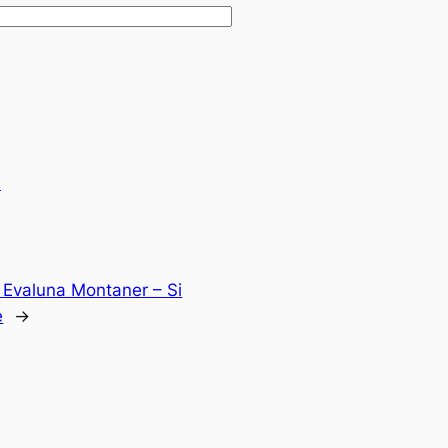
.
:
Evaluna Montaner – Si
e
→