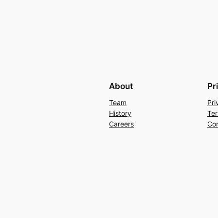
About
Pr
Team
Pri
History
Ter
Careers
Con