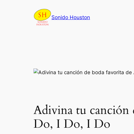
Skip
to
Sonido Houston
content
Adivina tu canción 
Do, I Do, I Do