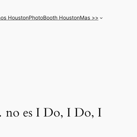
nos Houston
PhotoBooth Houston
Mas >>
 no es I Do, I Do, I