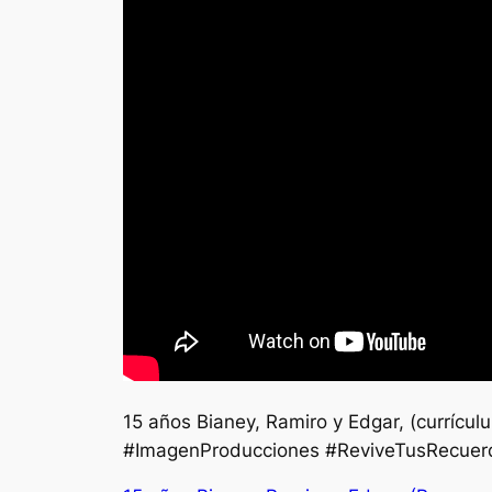
15 años Bianey, Ramiro y Edgar, (currícu
#ImagenProducciones #ReviveTusRecuer