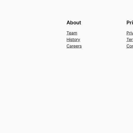
About
Pr
Team
Pri
History
Ter
Careers
Con