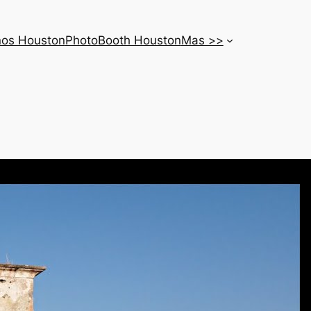
nos Houston
PhotoBooth Houston
Mas >>