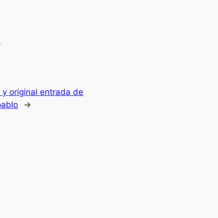
.
a y original entrada de
pablo
→