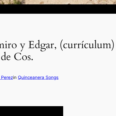
miro y Edgar, (currículum
a de Cos.
 Perez
in
Quinceanera Songs