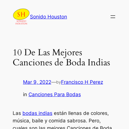
Skip
to
Sonido Houston
content
10 De Las Mejores
Canciones de Boda Indias
Mar 9, 2022
—
Francisco H Perez
by
in
Canciones Para Bodas
Las
bodas indias
están llenas de colores,
música, baile y comida sabrosa. Pero,
cuales son las mejores Canciones de Boda