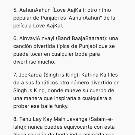
5. AahunAahun (Love AajKal): otro ritmo
popular de Punjabi es “AahunAahun” de la
película Love AajKal.
6. AinvayiAinvayi (Band BaajaBaaraat): una
canción divertida típica de Punjabi que se
puede tocar en cualquier boda para
divertirse mucho.
7. JeeKarda (Singh is King): Katrina Kaif les
da a sus fanáticos otro número divertido en
Singh is King, donde mueve su cuerpo de
una manera que inspiraría a cualquiera a
probar ese baile funky.
8. Tenu Lay Kay Main Javanga (Salam-e-
Ishq): nunca puedes equivocarte con esta
típica canción de boda india animada con