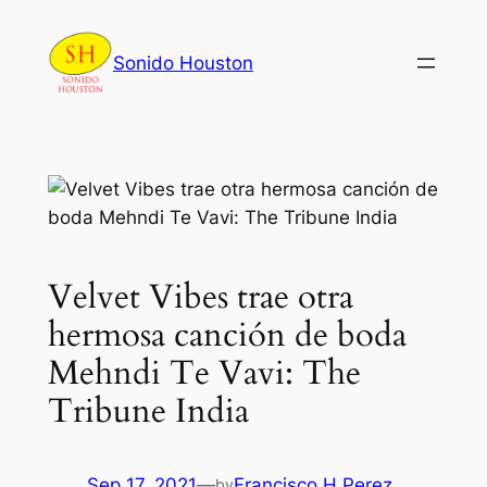
Skip
to
Sonido Houston
content
Velvet Vibes trae otra
hermosa canción de boda
Mehndi Te Vavi: The
Tribune India
Sep 17, 2021
—
Francisco H Perez
by