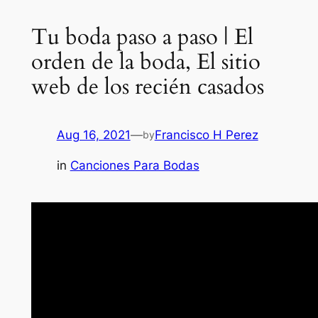
Tu boda paso a paso | El
orden de la boda, El sitio
web de los recién casados
Aug 16, 2021
—
Francisco H Perez
by
in
Canciones Para Bodas