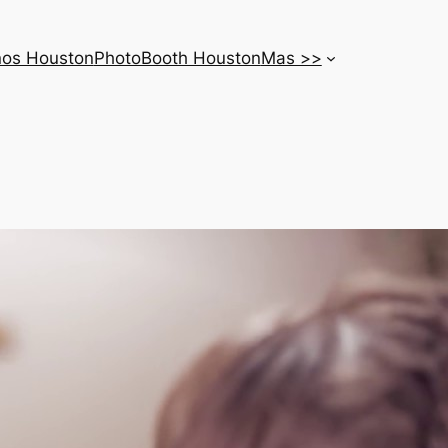
nos Houston
PhotoBooth Houston
Mas >>