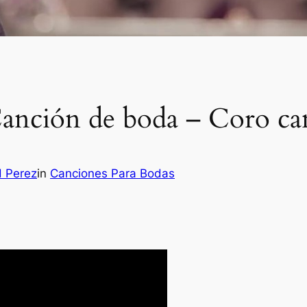
nción de boda – Coro ca
H Perez
in
Canciones Para Bodas