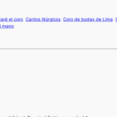
aré el coro
Cantos litúrgicos
Coro de bodas de Lima
i mano