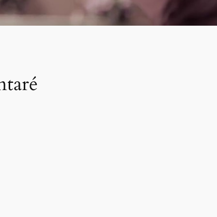
ntaré