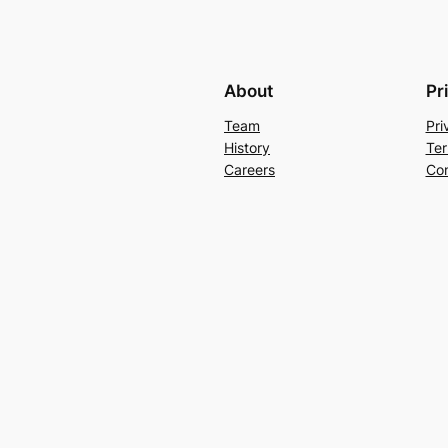
About
Pr
Team
Pri
History
Ter
Careers
Con