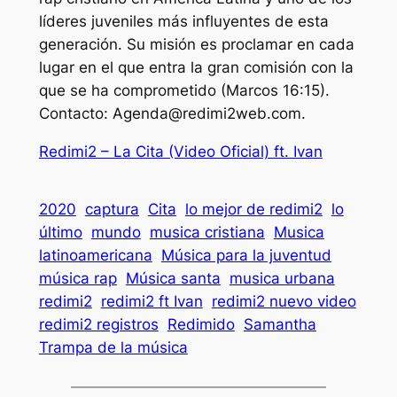
líderes juveniles más influyentes de esta
generación. Su misión es proclamar en cada
lugar en el que entra la gran comisión con la
que se ha comprometido (Marcos 16:15).
Contacto:
Agenda@redimi2web.com
.
Redimi2 – La Cita (Video Oficial) ft. Ivan
2020
captura
Cita
lo mejor de redimi2
lo
último
mundo
musica cristiana
Musica
latinoamericana
Música para la juventud
música rap
Música santa
musica urbana
redimi2
redimi2 ft Ivan
redimi2 nuevo video
redimi2 registros
Redimido
Samantha
Trampa de la música