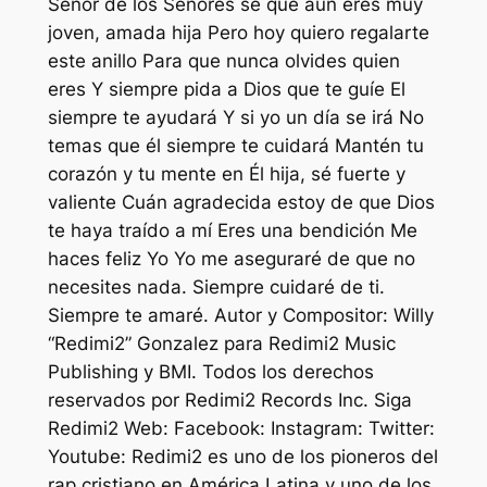
Señor de los Señores sé que aún eres muy
joven, amada hija Pero hoy quiero regalarte
este anillo Para que nunca olvides quien
eres Y siempre pida a Dios que te guíe El
siempre te ayudará Y si yo un día se irá No
temas que él siempre te cuidará Mantén tu
corazón y tu mente en Él hija, sé fuerte y
valiente Cuán agradecida estoy de que Dios
te haya traído a mí Eres una bendición Me
haces feliz Yo Yo me aseguraré de que no
necesites nada. Siempre cuidaré de ti.
Siempre te amaré. Autor y Compositor: Willy
“Redimi2” Gonzalez para Redimi2 Music
Publishing y BMI. Todos los derechos
reservados por Redimi2 Records Inc. Siga
Redimi2 Web: Facebook: Instagram: Twitter:
Youtube: Redimi2 es uno de los pioneros del
rap cristiano en América Latina y uno de los