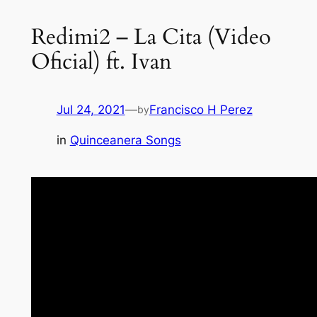
Redimi2 – La Cita (Video
Oficial) ft. Ivan
Jul 24, 2021
—
Francisco H Perez
by
in
Quinceanera Songs