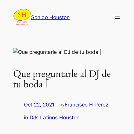
Skip
to
Sonido Houston
content
Que preguntarle al DJ de
tu boda |
Oct 22, 2021
—
Francisco H Perez
by
in
DJs Latinos Houston