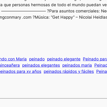
para que personas hermosas de todo el mundo puedan ver
——————— ?Para asuntos comerciales:
Ne
ingconmary .com ?Música: “Get Happy” – Nicolai Heidla
ndo con Maria
peinado
peinado elegante
Peinado par
uinceañera
peinados elegantes
peinados maria
Peinad
einados para xv años
peinados rápidos y fáciles
Peina