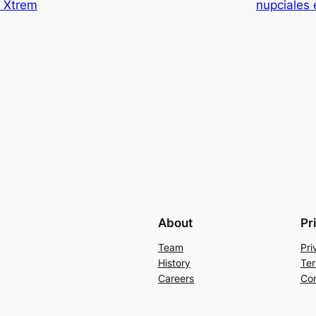
l Xtrem
nupciales 
About
Pr
Team
Pri
History
Ter
Careers
Con