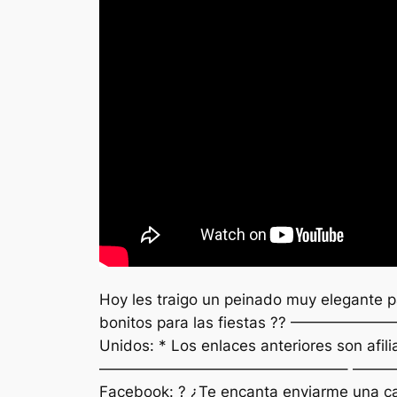
Hoy les traigo un peinado muy elegante p
bonitos para las fiestas ?? ————
Unidos: * Los enlaces anteriores son afil
————————————————– ————————————
Facebook: ? ¿Te encanta enviarme una ca