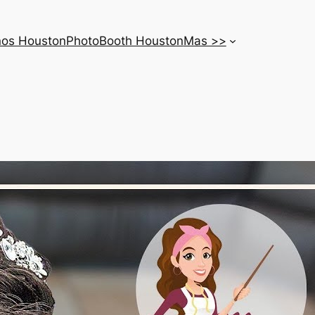
nos Houston
PhotoBooth Houston
Mas >>