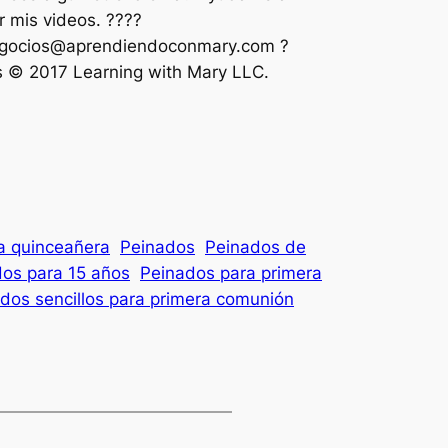
 mis videos. ????
gocios@aprendiendoconmary.com
?
s © 2017 Learning with Mary LLC.
a quinceañera
Peinados
Peinados de
os para 15 años
Peinados para primera
dos sencillos para primera comunión