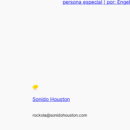
persona especial | por: Enge
Sonido Houston
rockola@sonidohouston.com