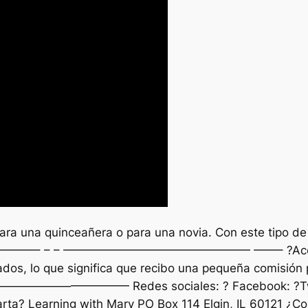
ara una quinceañera o para una novia. Con este tipo de
——————– – – ———————————————— ——– ?Accesorio
iados, lo que significa que recibo una pequeña comisión
—— Redes sociales: ? Facebook: ?Twitter :
rta? Learning with Mary PO Box 114 Elgin, IL 60121 ¿C