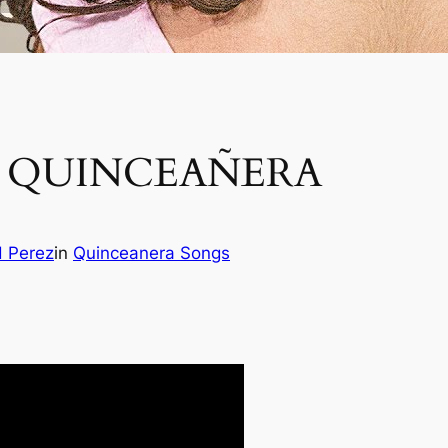
A QUINCEAÑERA
H Perez
in
Quinceanera Songs