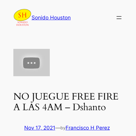
Skip
to
Sonido Houston
content
NO JUEGUE FREE FIRE
A LAS 4AM – Dshanto
Nov 17, 2021
—
Francisco H Perez
by