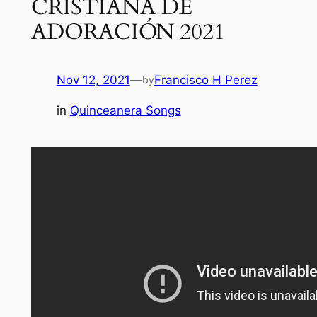
CRISTIANA DE
ADORACIÓN 2021
Nov 12, 2021
—
Francisco H Perez
by
in
Quinceanera Songs