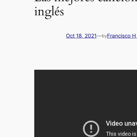
inglés
Oct 18, 2021
—
Francisco H
by