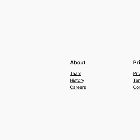
About
Pr
Team
Pri
History
Ter
Careers
Con