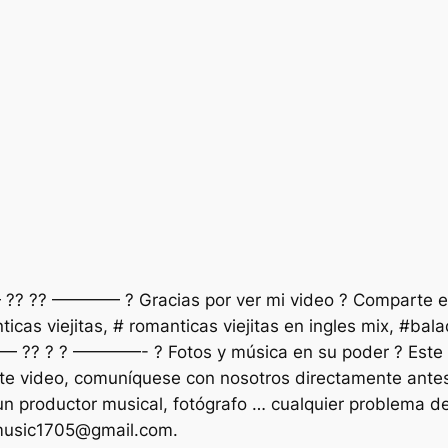
 ?? ———— ? Gracias por ver mi video ? Comparte est
icas viejitas, # romanticas viejitas en ingles mix, #ba
—— ?? ? ? ————- ? Fotos y música en su poder ? Este 
este video, comuníquese con nosotros directamente ante
un productor musical, fotógrafo … cualquier problema d
music1705@gmail.com
.