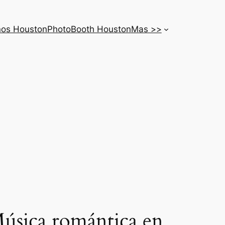
nos Houston
PhotoBooth Houston
Mas >>
Música romántica en