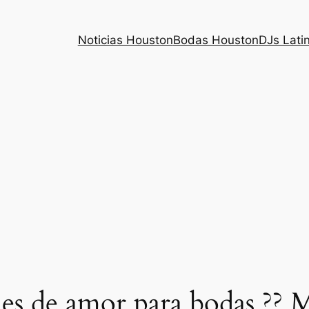
Noticias Houston
Bodas Houston
DJs Lati
es de amor para bodas ?? 