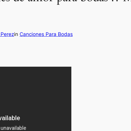
 Perez
in
Canciones Para Bodas