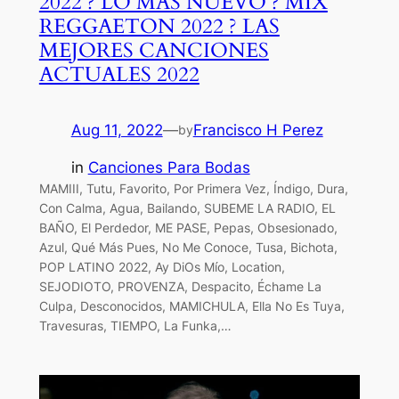
2022 ? LO MAS NUEVO ? MIX
REGGAETON 2022 ? LAS
MEJORES CANCIONES
ACTUALES 2022
Aug 11, 2022
—
Francisco H Perez
by
in
Canciones Para Bodas
MAMIII, Tutu, Favorito, Por Primera Vez, Índigo, Dura,
Con Calma, Agua, Bailando, SUBEME LA RADIO, EL
BAÑO, El Perdedor, ME PASE, Pepas, Obsesionado,
Azul, Qué Más Pues, No Me Conoce, Tusa, Bichota,
POP LATINO 2022, Ay DiOs Mío, Location,
SEJODIOTO, PROVENZA, Despacito, Échame La
Culpa, Desconocidos, MAMICHULA, Ella No Es Tuya,
Travesuras, TIEMPO, La Funka,…