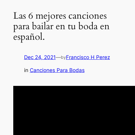
Las 6 mejores canciones
para bailar en tu boda en
español.
Dec 24, 2021
—
Francisco H Perez
by
in
Canciones Para Bodas