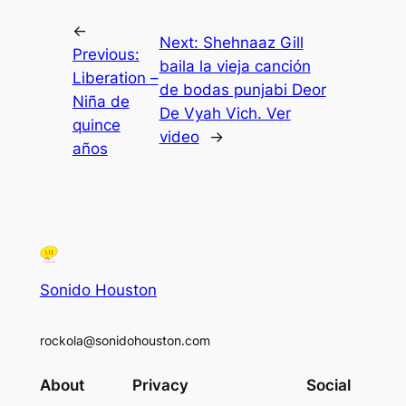
←
Next:
Shehnaaz Gill
Previous:
baila la vieja canción
Liberation –
de bodas punjabi Deor
Niña de
De Vyah Vich. Ver
quince
video
→
años
Sonido Houston
rockola@sonidohouston.com
About
Privacy
Social