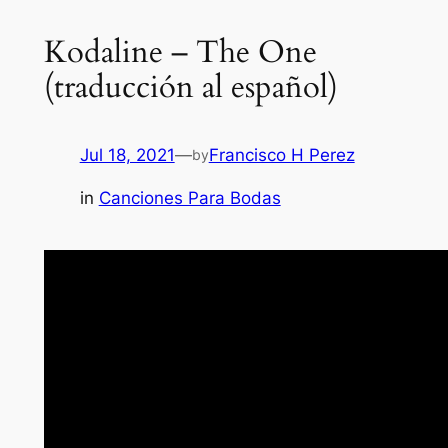
Kodaline – The One
(traducción al español)
Jul 18, 2021
—
Francisco H Perez
by
in
Canciones Para Bodas