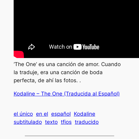
‘The One’ es una canción de amor. Cuando
la traduje, era una canción de boda
perfecta, de ahí las fotos. .
Kodaline – The One (Traducida al Español)
el único
en el
español
Kodaline
subtitulado
texto
tfios
traducido