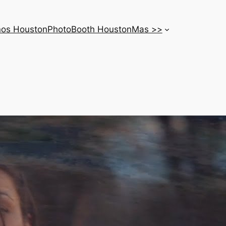
nos Houston
PhotoBooth Houston
Mas >>