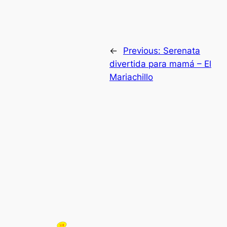
←
Previous:
Serenata
divertida para mamá – El
Mariachillo