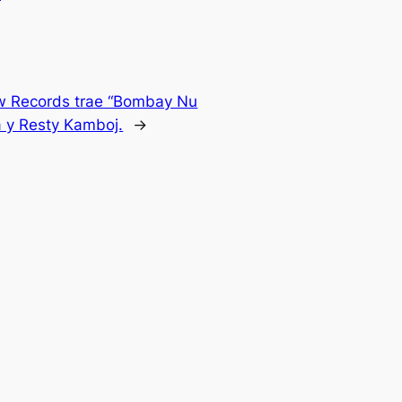
w Records trae “Bombay Nu
a y Resty Kamboj.
→