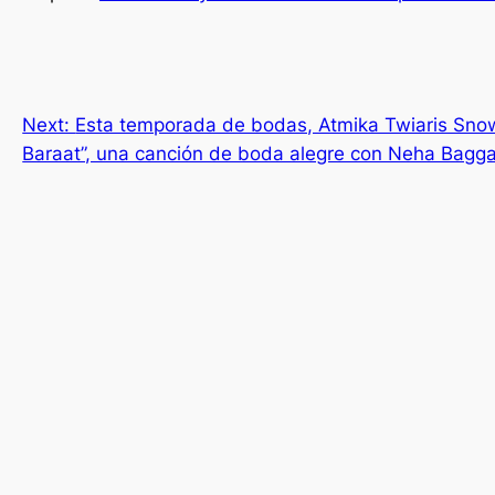
Next:
Esta temporada de bodas, Atmika Twiaris Sno
Baraat”, una canción de boda alegre con Neha Bagg