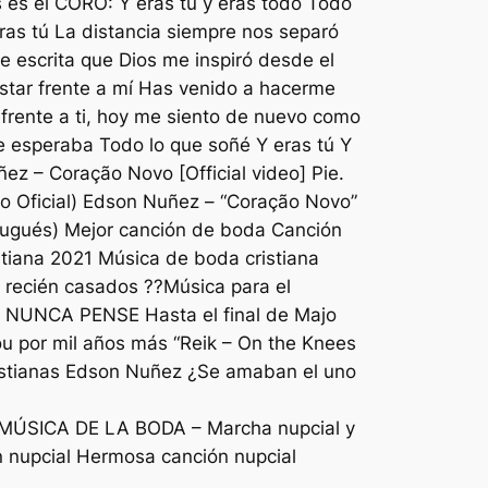
os es el CORO: Y eras tú y eras todo Todo
ras tú La distancia siempre nos separó
 escrita que Dios me inspiró desde el
 estar frente a mí Has venido a hacerme
frente a ti, hoy me siento de nuevo como
ue esperaba Todo lo que soñé Y eras tú Y
z – Coração Novo [Official video] Pie.
o Oficial) Edson Nuñez – “Coração Novo”
rtugués) Mejor canción de boda Canción
tiana 2021 Música de boda cristiana
s recién casados ??Música para el
 NUNCA PENSE Hasta el final de Majo
you por mil años más “Reik – On the Knees
ristianas Edson Nuñez ¿Se amaban el uno
a MÚSICA DE LA BODA – Marcha nupcial y
n nupcial Hermosa canción nupcial