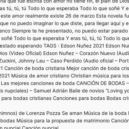
oria que fue escrita con amor no tiene fin, el plan de Di
as tú, tú, tú Todo lo que esperaba Todo lo que soñé Y e
ste amor realmente existe 26 de marzo Esta novela fue
 que no puedo imaginar lo que diste, para llegar aquí y
lanco Siempre te he presentado, no puedo estar parado 
e soñé Todo lo que esperaba Y eras tú, tú, tú Todo lo q
e estado esperando TAGS : Edson Nuñez 2021 Edson Nuñe
os (Video Oficial) Edson Nuñez – Corazón Nuevo (Audi
uckini, Johnny Lau – Caso Perdido (Audio oficial – Po
 Canción de boda cristiana Mejor canción de boda cris
2021 Música de amor cristiano Christian música para lo
io Las mejores canciones de boda CANCIÓN DE BODAS –
ls nupciales) – Samuel Adrián Baile de novios “Loving 
ión para bodas cristianas Canciones para bodas Bodas c
e himnos) de Lorenza Pozza Se aman Música de la bod
a bodas Música para la propuesta de matrimonio Canció
 nupcial Canción nupcial .