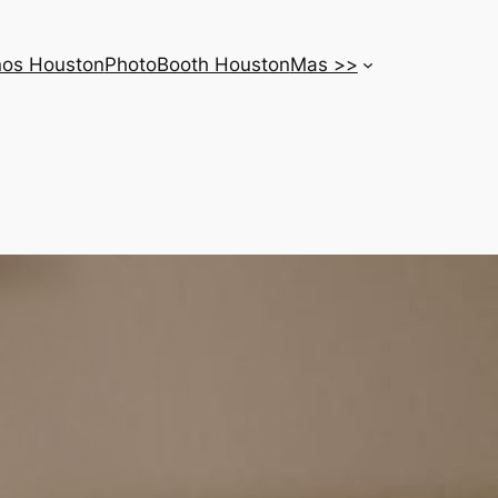
nos Houston
PhotoBooth Houston
Mas >>