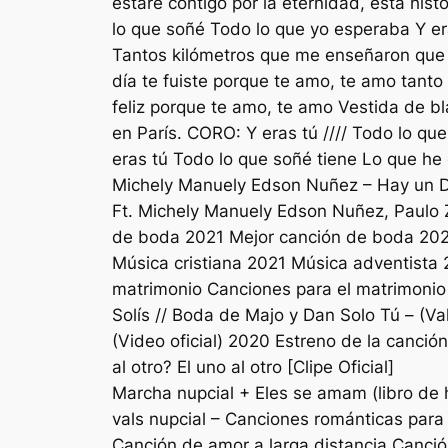
estaré contigo por la eternidad, esta hist
lo que soñé Todo lo que yo esperaba Y er
Tantos kilómetros que me enseñaron que e
día te fuiste porque te amo, te amo tanto
feliz porque te amo, te amo Vestida de b
en París. CORO: Y eras tú //// Todo lo qu
eras tú Todo lo que soñé tiene Lo que h
Michely Manuely Edson Nuñez – Hay un Di
Ft. Michely Manuely Edson Nuñez, Paulo Z
de boda 2021 Mejor canción de boda 2021
Música cristiana 2021 Música adventista 
matrimonio Canciones para el matrimon
Solís // Boda de Majo y Dan Solo Tú – (Va
(Video oficial) 2020 Estreno de la canc
al otro? El uno al otro [Clipe Oficial]
Marcha nupcial + Eles se amam (libro d
vals nupcial – Canciones románticas par
Canción de amor a larga distancia Canción