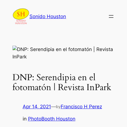
Skip
to
Sonido Houston
content
DNP: Serendipia en el
fotomatón | Revista InPark
Apr 14, 2021
—
Francisco H Perez
by
in
PhotoBooth Houston