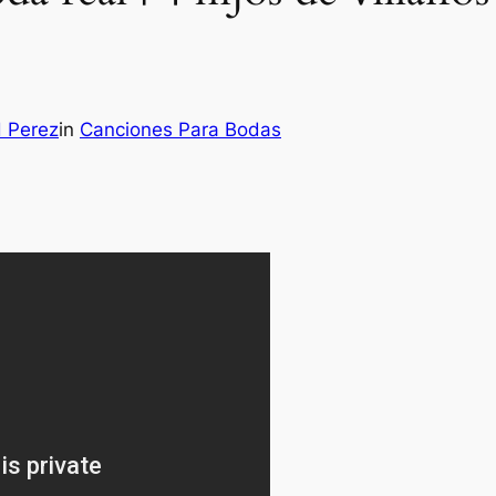
H Perez
in
Canciones Para Bodas