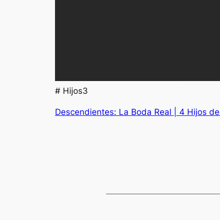
# Hijos3
Descendientes: La Boda Real | 4 Hijos de