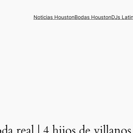
Noticias Houston
Bodas Houston
DJs Lati
da real | 4 hijos de villano