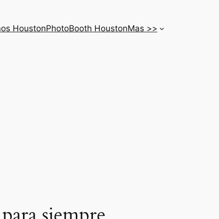
nos Houston
PhotoBooth Houston
Mas >>
s para siempre