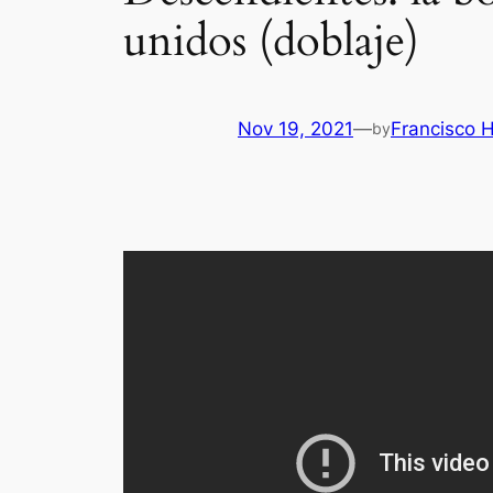
unidos (doblaje)
Nov 19, 2021
—
Francisco 
by