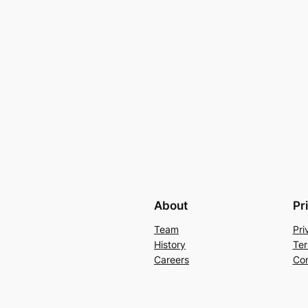
About
Pr
Team
Pri
History
Ter
Careers
Con