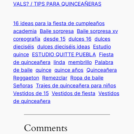
VALS? / TIPS PARA QUINCEAÑERAS
16 ideas para la fiesta de cumpleaños
academia
Baile sorpresa
Baile sorpresa xv
coreografía
desde 15
dulces 16
dulces
dieciséis
dulces dieciséis ideas
Estudio
quince
ESTUDIO QUITTE PUEBLA
Fiesta
de quinceañera
linda
membrillo
Palabra
de baile
quince
quince años
Quinceañera
Reggaeton
Remezclar
Ropa de baile
Señoras
Trajes de quinceañera para niños
Vestidos de 15
Vestidos de fiesta
Vestidos
de quinceañera
Comments