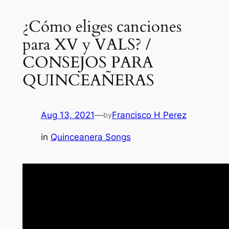
¿Cómo eliges canciones
para XV y VALS? /
CONSEJOS PARA
QUINCEAÑERAS
Aug 13, 2021
—
Francisco H Perez
by
in
Quinceanera Songs