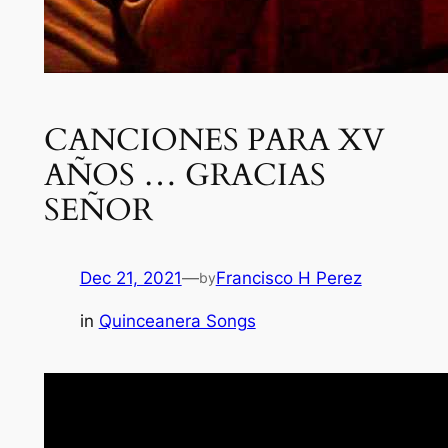
CANCIONES PARA XV
AÑOS … GRACIAS
SEÑOR
Dec 21, 2021
—
Francisco H Perez
by
in
Quinceanera Songs