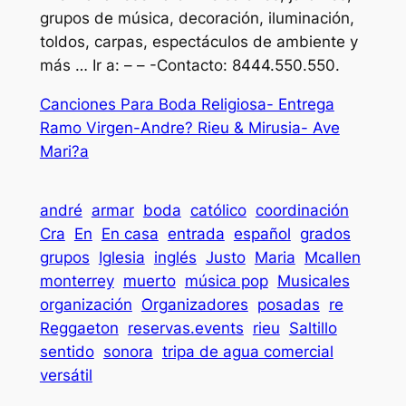
grupos de música, decoración, iluminación,
toldos, carpas, espectáculos de ambiente y
más … Ir a: – – -Contacto: 8444.550.550.
Canciones Para Boda Religiosa- Entrega
Ramo Virgen-Andre? Rieu & Mirusia- Ave
Mari?a
andré
armar
boda
católico
coordinación
Cra
En
En casa
entrada
español
grados
grupos
Iglesia
inglés
Justo
Maria
Mcallen
monterrey
muerto
música pop
Musicales
organización
Organizadores
posadas
re
Reggaeton
reservas.events
rieu
Saltillo
sentido
sonora
tripa de agua comercial
versátil