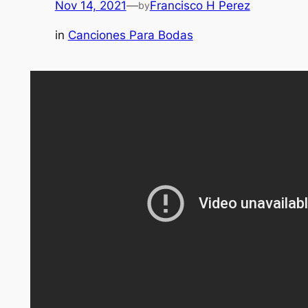
Nov 14, 2021
—
Francisco H Perez
by
in
Canciones Para Bodas