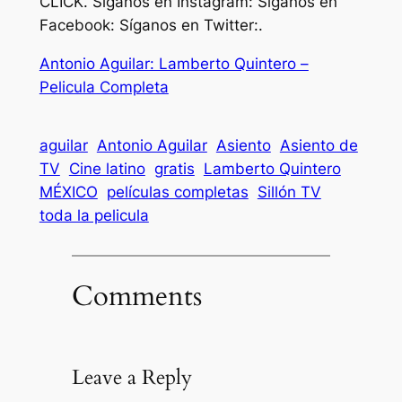
CLICK. Síganos en Instagram: Síganos en
Facebook: Síganos en Twitter:.
Antonio Aguilar: Lamberto Quintero –
Pelicula Completa
aguilar
Antonio Aguilar
Asiento
Asiento de
TV
Cine latino
gratis
Lamberto Quintero
MÉXICO
películas completas
Sillón TV
toda la pelicula
Comments
Leave a Reply