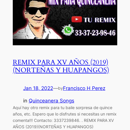
REMIX PARA XV AÑOS (2019)
(NORTEÑAS Y HUAPANGOS)
Jan 18, 2022
—
Francisco H Perez
by
in
Quinceanera Songs
Aquí hay otro remix para tu baile sorpresa de quince
años, etc. Espero que lo disfrutes si necesitas un remix
comenta!!! Contacto: 3337239846. . REMIX PARA XV
AÑOS (2019)(NORTEÑAS Y HUAPANGOS)