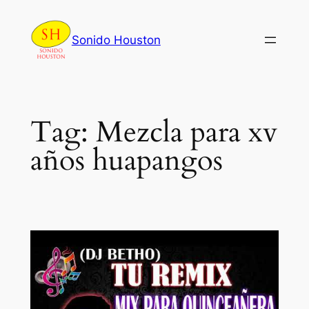
Skip
to
Sonido Houston
content
Tag:
Mezcla para xv
años huapangos