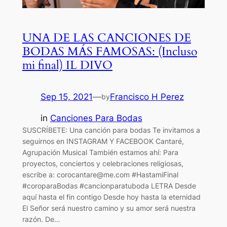
UNA DE LAS CANCIONES DE
BODAS MÁS FAMOSAS: (Incluso
mi final) IL DIVO
Sep 15, 2021
—
Francisco H Perez
by
in
Canciones Para Bodas
SUSCRÍBETE: Una canción para bodas Te invitamos a
seguirnos en INSTAGRAM Y FACEBOOK Cantaré,
Agrupación Musical También estamos ahí: Para
proyectos, conciertos y celebraciones religiosas,
escribe a:
corocantare@me.com
#HastamiFinal
#coroparaBodas #cancionparatuboda LETRA Desde
aquí hasta el fin contigo Desde hoy hasta la eternidad
El Señor será nuestro camino y su amor será nuestra
razón. De…