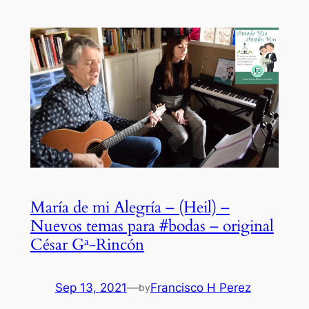
María de mi Alegría – (Heil) –
Nuevos temas para #bodas – original
César Gª-Rincón
Sep 13, 2021
—
Francisco H Perez
by