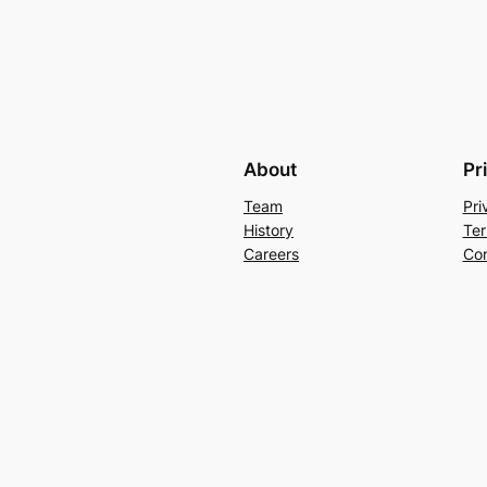
About
Pr
Team
Pri
History
Ter
Careers
Con