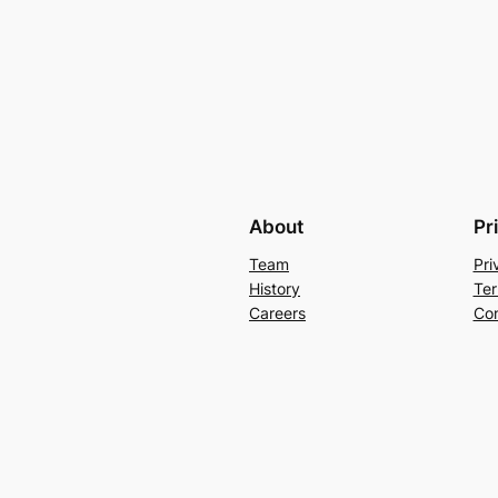
About
Pr
Team
Pri
History
Ter
Careers
Con