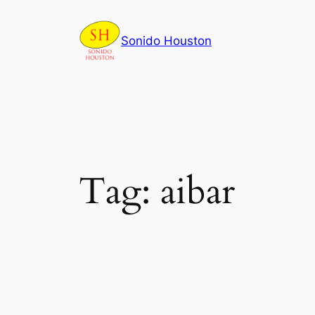
Skip
to
Sonido Houston
content
Tag:
aibar